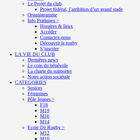
Le Projet du club
Projet fédéral, l’ambition d’un grand stade
Organigramme
Info Pratiques >
Horaires & lieux
Accéder
Contactez-nous
Découvrir le rugby
S’inscrire
LA VIE DU CLUB
Dernières news
Le coin du bénévole
La charte du supporter
Notre action sociétale
CATEGORIES
Seniors
Féminines
Pôle Jeunes >
F18
M19
M16
M14
Ecole De Rugby >
M12
M10