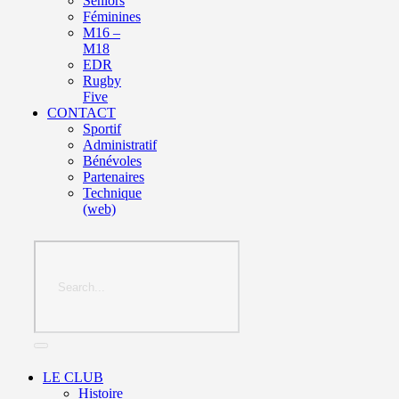
Seniors
Féminines
M16 –
M18
EDR
Rugby
Five
CONTACT
Sportif
Administratif
Bénévoles
Partenaires
Technique
(web)
LE CLUB
Histoire