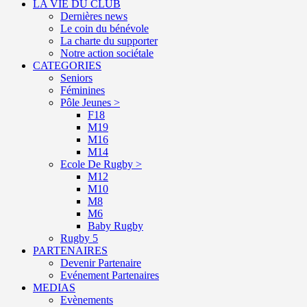
LA VIE DU CLUB
Dernières news
Le coin du bénévole
La charte du supporter
Notre action sociétale
CATEGORIES
Seniors
Féminines
Pôle Jeunes >
F18
M19
M16
M14
Ecole De Rugby >
M12
M10
M8
M6
Baby Rugby
Rugby 5
PARTENAIRES
Devenir Partenaire
Evénement Partenaires
MEDIAS
Evènements