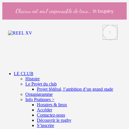
Chacun est seul responsable de tous...
St Exupéry
LE CLUB
Histoire
Le Projet du club
Projet fédéral, l’ambition d’un grand stade
Organigramme
Info Pratiques >
Horaires & lieux
Accéder
Contactez-nous
Découvrir le rugby
S’inscrire