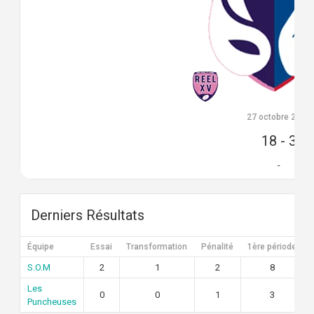
27 octobre 2024
18
-
3
-
Derniers Résultats
Équipe
Essai
Transformation
Pénalité
1ère période
S.O.M
2
1
2
8
Les
0
0
1
3
Puncheuses