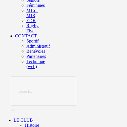
Seniors
Féminines
M16 –
M18
EDR
Rugby
Five
CONTACT
Sportif
Administratif
Bénévoles
Partenaires
Technique
(web)
LE CLUB
Histoire