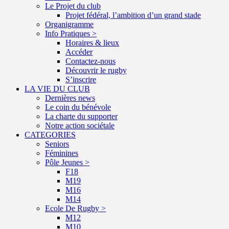
Le Projet du club
Projet fédéral, l’ambition d’un grand stade
Organigramme
Info Pratiques >
Horaires & lieux
Accéder
Contactez-nous
Découvrir le rugby
S’inscrire
LA VIE DU CLUB
Dernières news
Le coin du bénévole
La charte du supporter
Notre action sociétale
CATEGORIES
Seniors
Féminines
Pôle Jeunes >
F18
M19
M16
M14
Ecole De Rugby >
M12
M10